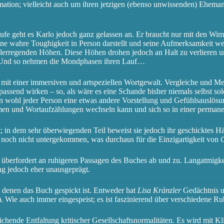
mation; vielleicht auch um ihren jetzigen (ebenso unwissenden) Eheman
ufe geht es Karlo jedoch ganz gelassen an. Er braucht nur mit den Wi
eine wahre Toughigkeit in Person darstellt und seine Aufmerksamkeit 
rregenden Höhen. Diese Höhen drohen jedoch an Halt zu verlieren und e
t. Und so nehmen die Mondphasen ihren Lauf…
mit einer immersiven und artspeziellen Wortgewalt. Vergleiche und Met
passend wirken – so, als wäre es eine Schande bisher niemals selbst sol
n wohl jeder Person eine etwas andere Vorstellung und Gefühlsauslösung
reimen und Wortaufzählungen wechseln kann und sich so in einer perman
; in dem sehr überwiegenden Teil beweist sie jedoch ihr geschicktes Hä
s noch nicht untergekommen, was durchaus für die Einzigartigkeit von
überfordert an ruhigeren Passagen des Buches ab und zu. Langatmigkei
ung jedoch eher unausgeprägt.
t denen das Buch gespickt ist. Entweder hat
Lisa Kränzler
Gedächtnis u
 Wie auch immer eingespeist; es ist faszinierend über verschiedene Ru
hende Entfaltung kritischer Gesellschaftsnormalitäten. Es wird mit Klis