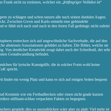
n Frank nicht zu erzürnen, welcher ein „
fettfingriger Vollidiot ist
“
mpern zu schlagen und schon tanzen alle nach seinen dunklen Augen.
weckt. Zwischen Gwen und Karlo entsteht eine gebündelte
r fühlt sich nach und nach in den freien Fall gedrängt; nicht zuletzt
aphern erstrecken sich auf ungewöhnliche Sachverhalte, die auf den
che abstrusen Assoziationen gebildet zu haben. Die Bilder, welche sie
. Von deutlicher Kreativität zeugt dabei auch der Schreibstil, der sehr
enten Gestaltwandlung befindet.
ndchen für lyrische Kunstgriffe, die in solcher Form wohl keine
CoK
spricht.
t findet ein wenig Platz und kann es sich auf einigen Seiten bequem
nd Kenntnis wie ein Freibadbecken oder einen nicht grade kurzen
briken süffisant-schlau verpackten Fakten zu begegnen.
chees gespielt; dies so auszudrücken wäre aber zu platt: Viel mehr ist