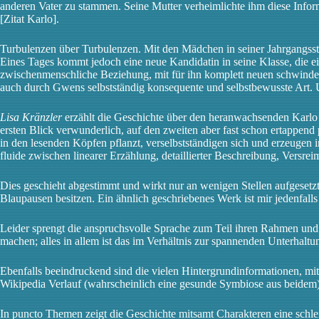
anderen Vater zu stammen. Seine Mutter verheimlichte ihm diese Infor
[Zitat Karlo].
Turbulenzen über Turbulenzen. Mit den Mädchen in seiner Jahrgangsst
Eines Tages kommt jedoch eine neue Kandidatin in seine Klasse, die 
zwischenmenschliche Beziehung, mit für ihn komplett neuen schwindele
auch durch Gwens selbstständig konsequente und selbstbewusste Ar
Lisa Kränzler
erzählt die Geschichte über den heranwachsenden Karlo 
ersten Blick verwunderlich, auf den zweiten aber fast schon ertappend 
in den lesenden Köpfen pflanzt, verselbstständigen sich und erzeugen i
fluide zwischen linearer Erzählung, detaillierter Beschreibung, Vers
Dies geschieht abgestimmt und wirkt nur an wenigen Stellen aufgesetzt
Blaupausen besitzen. Ein ähnlich geschriebenes Werk ist mir jedenfall
Leider sprengt die anspruchsvolle Sprache zum Teil ihren Rahmen und 
machen; alles in allem ist das im Verhältnis zur spannenden Unterhalt
Ebenfalls beeindruckend sind die vielen Hintergrundinformationen, mi
Wikipedia Verlauf (wahrscheinlich eine gesunde Symbiose aus beidem).
In puncto Themen zeigt die Geschichte mitsamt Charakteren eine schleic