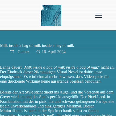
Zum
Inhalt
springen
Milk inside a bag of milk inside a bag of milk
Gamez
16. April 2024
Lange dauert „
Milk inside a bag of milk inside a bag of milk
“ nicht an.
Der Eindruck dieser 20-minütigen Visual Novel ist dafür umso
einprägsamer. Es wird einmal mehr bewiesen, dass Videospiele für
eine drückende Wirkung keine ausartende Spielzeit benötigen.
Bereits der Art Style sticht direkt ins Auge, und die Vorschau auf dem
Cover wird entlang des Spiels perfekt ausgefüllt. Der Pixel-Look in
Kombination mit der in pink, lila und schwarz gefangenen Farbpalette
ist ein unverkennbares und einzigartiges Merkmal. Dieser
Minimalismus ist auch in der Spielmechanik selbst zu finden
(erwartbar für eine Visual Novel). Ihr erlebt eine erzählte Geschichte