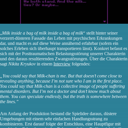
„
Milk inside a bag of milk inside a bag of milk
“ stellt hinter seiner
verzerrt-düsteren Fassade das Leben mit psychischen Erkrankungen
dar, und macht es auf diese Weise annähernd erfahrbar (sofern ein
solches Erleben sich überhaupt transportieren lässt). Konkret befasst es
sich mit der Posttraumatischen Belastungsstörung unserer Charakterin
und den daraus resultierenden Zwangsstörungen. Über die Charakterin
sagt
Nikita Kryukov
in einem
Interview
folgendes:
„You could say that Milk-chan is me. But that doesn’t come close to
revealing anything, because I’m not sure who I am in the first place.
You could say that Milk-chan is a collective image of people suffering
mental disorders. But I’m not a doctor and don’t know much about
them. You can speculate endlessly, but the truth is somewhere between
the lines.”
Am Anfang der Produktion bestand die Spielidee daraus, düstere
Umgebungen mit einem sehr einfachen Handlungsstrang zu
kombinieren. Erst darauf folgte der Entschluss, eine Hauptfigur mit